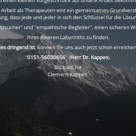
d einen kleinen Vorgeschmack auf unsere Arbeit bekomm
 Arbeit als Therapeuten eint ein gemeinsames Grundverst
ng, dass jede und jeder in sich den Schlüssel für die Lösu
atzsucher" und "empathische Begleiter", einen sicheren 
Ihres inneren Labyrinths zu finden.
es dringend ist
, können Sie uns auch jetzt schon erreiche
"
0151-56030656
" (
Herr Dr. Kappes
).
Bis bald, Ihr
Clemens Kappes.