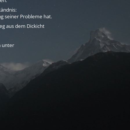
en.
ändnis:
ng seiner Probleme hat.
Weg aus dem Dickicht
n unter