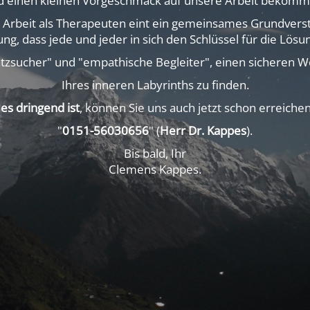
d einen kleinen Vorgeschmack auf unsere Arbeit bekomm
 Arbeit als Therapeuten eint ein gemeinsames Grundverst
ng, dass jede und jeder in sich den Schlüssel für die Lösu
atzsucher" und "empathische Begleiter", einen sicheren 
Ihres inneren Labyrinths zu finden.
es dringend ist
, können Sie uns auch jetzt schon erreiche
"
0151-56030656
" (
Herr Dr. Kappes
).
Bis bald, Ihr
Clemens Kappes.