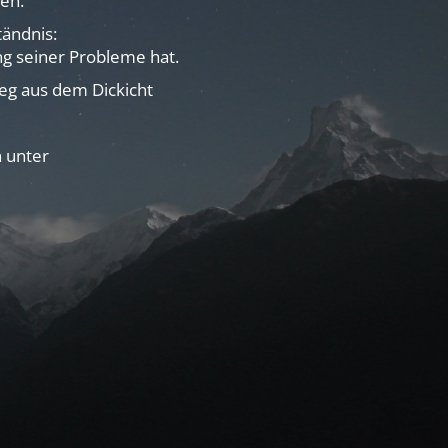
en.
ändnis:
ng seiner Probleme hat.
Weg aus dem Dickicht
n unter