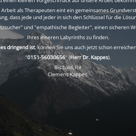
d einen kleinen Vorgeschmack auf unsere Arbeit bekomm
 Arbeit als Therapeuten eint ein gemeinsames Grundverst
ng, dass jede und jeder in sich den Schlüssel für die Lösu
atzsucher" und "empathische Begleiter", einen sicheren 
Ihres inneren Labyrinths zu finden.
es dringend ist
, können Sie uns auch jetzt schon erreiche
"
0151-56030656
" (
Herr Dr. Kappes
).
Bis bald, Ihr
Clemens Kappes.