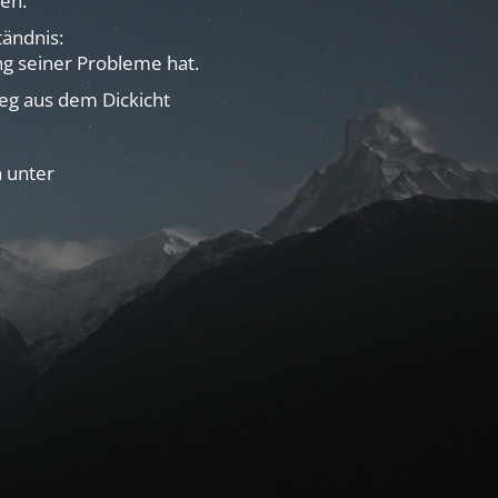
en.
ändnis:
ng seiner Probleme hat.
Weg aus dem Dickicht
n unter